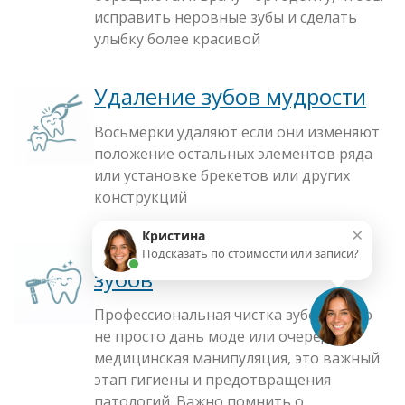
исправить неровные зубы и сделать
улыбку более красивой
Удаление зубов мудрости
Восьмерки удаляют если они изменяют
положение остальных элементов ряда
или установке брекетов или других
конструкций
×
Кристина
Профессиональная чистка
Подсказать по стоимости или записи?
зубов
Профессиональная чистка зубов — это
не просто дань моде или очередная
медицинская манипуляция, это важный
этап гигиены и предотвращения
патологий. Важно помнить о