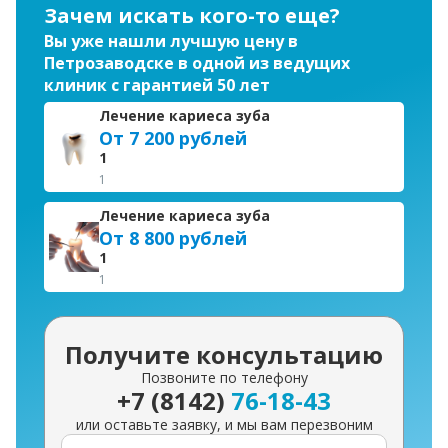
Зачем искать кого-то еще?
Вы уже нашли лучшую цену в
Петрозаводске в одной из ведущих
клиник с гарантией 50 лет
Лечение кариеса зуба
От 7 200 рублей
1
1
Лечение кариеса зуба
От 8 800 рублей
1
1
Получите консультацию
Позвоните по телефону
+7 (8142)
76-18-43
или оставьте заявку, и мы вам перезвоним